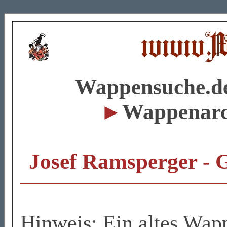
Wappensuche.d
►
Wappenar
Josef Ramsperger -
Hinweis: Ein altes Wa